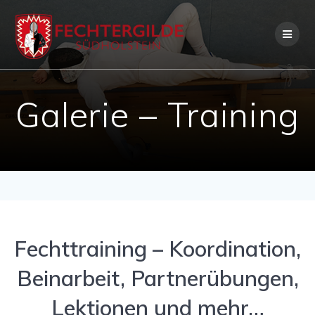
Skip
to
content
Galerie – Training
Fechttraining – Koordination,
Beinarbeit, Partnerübungen,
Lektionen und mehr…