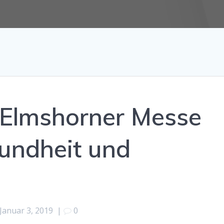
 Elmshorner Messe
sundheit und
Januar 3, 2019
|
0