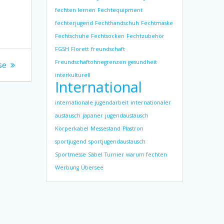
fechten lernen
Fechtequipment
fechterjugend
Fechthandschuh
Fechtmaske
Fechtschuhe
Fechtsocken
Fechtzubehör
FGSH
Florett
freundschaft
Freundschaftohnegrenzen
gesundheit
se
interkulturell
International
internationale jugendarbeit
internationaler
austausch
japaner
jugendaustausch
Körperkabel
Messestand
Plastron
sportjugend
sportjugendaustausch
Sportmesse
Säbel
Turnier
warum fechten
Werbung
Übersee