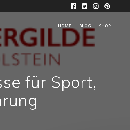
HOME
BLOG
SHOP
e für Sport,
hrung