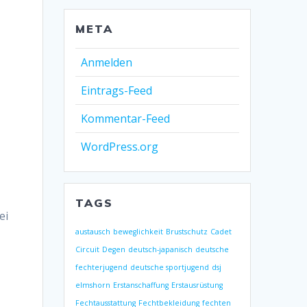
META
Anmelden
Eintrags-Feed
Kommentar-Feed
WordPress.org
TAGS
ei
austausch
beweglichkeit
Brustschutz
Cadet
Circuit
Degen
deutsch-japanisch
deutsche
fechterjugend
deutsche sportjugend
dsj
elmshorn
Erstanschaffung
Erstausrüstung
Fechtausstattung
Fechtbekleidung
fechten