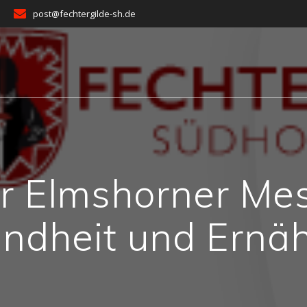
post@fechtergilde-sh.de
r Elmshorner Mess
ndheit und Ernä