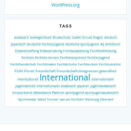
WordPress.org
TAGS
austausch
beweglichkeit
Brustschutz
Cadet Circuit
Degen
deutsch-
japanisch
deutsche fechterjugend
deutsche sportjugend
dsj
elmshorn
Erstanschaffung
Erstausrüstung
Fechtausstattung
Fechtbekleidung
fechten
fechten lernen
Fechtequipment
fechterjugend
Fechthandschuh
Fechtmaske
Fechtschuhe
Fechtsocken
Fechtzubehör
FGSH
Florett
freundschaft
Freundschaftohnegrenzen
gesundheit
International
interkulturell
internationale
jugendarbeit
internationaler austausch
japaner
jugendaustausch
Körperkabel
Messestand
Plastron
sportjugend
sportjugendaustausch
Sportmesse
Säbel
Turnier
warum fechten
Werbung
Übersee