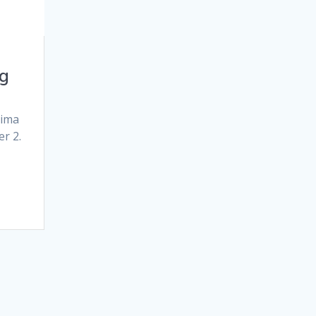
ng
rima
r 2.