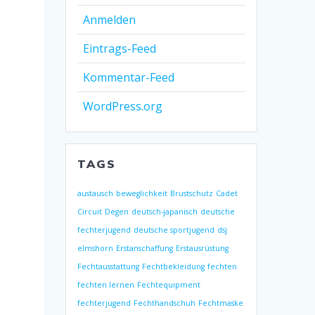
Anmelden
Eintrags-Feed
Kommentar-Feed
WordPress.org
TAGS
austausch
beweglichkeit
Brustschutz
Cadet
Circuit
Degen
deutsch-japanisch
deutsche
fechterjugend
deutsche sportjugend
dsj
elmshorn
Erstanschaffung
Erstausrüstung
Fechtausstattung
Fechtbekleidung
fechten
fechten lernen
Fechtequipment
fechterjugend
Fechthandschuh
Fechtmaske