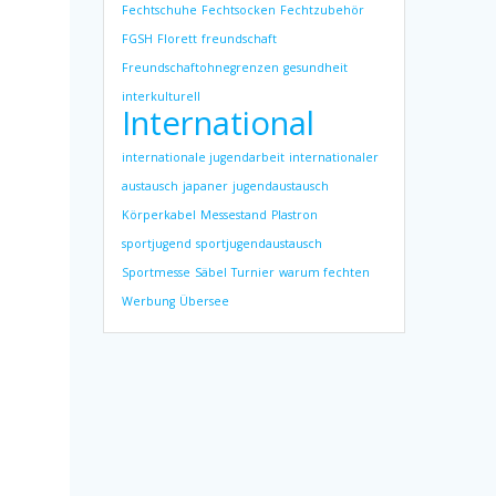
Fechtschuhe
Fechtsocken
Fechtzubehör
FGSH
Florett
freundschaft
Freundschaftohnegrenzen
gesundheit
interkulturell
International
internationale jugendarbeit
internationaler
austausch
japaner
jugendaustausch
Körperkabel
Messestand
Plastron
sportjugend
sportjugendaustausch
Sportmesse
Säbel
Turnier
warum fechten
Werbung
Übersee